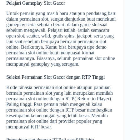
Pelajari Gameplay Slot Gacor
Untuk pemain yang masih baru ataupun pendatang baru
dalam permainan slot, sangat dianjurkan buat menekuni
gameplay serta sebutan berarti dalam game slot saat
sebelum mengawali. Pelajari istilah- istilah semacam
open slot, scatter, wild, gratis spins, jackpot, serta yang
lain saat sebelum berupaya bermain permainan slot
online. Berikutnya, Kamu bisa berupaya tipe demo
permainan slot online buat menguasai format
permainannya. Biasanya, seluruh permainan slot online
mempunyai gameplay yang seragam.
Seleksi Permainan Slot Gacor dengan RTP Tinggi
Kode rahasia permainan slot online ataupun panduan
bermain permainan slot yang lain merupakan memilah
permainan slot online dengan RTP( Return to Player)
Paling tinggi. Para pemain telah mengenali kalau
permainan slot online dengan RTP besar membagikan
kesempatan kemenangan yang lebih besar. Memilih
permainan slot online dari provider populer yang
mempunyai RTP besar.
Permainan slot dengan RTP di atas 95% bisa