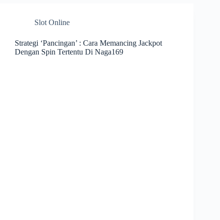
Slot Online
Strategi ‘Pancingan’ : Cara Memancing Jackpot
Dengan Spin Tertentu Di Naga169