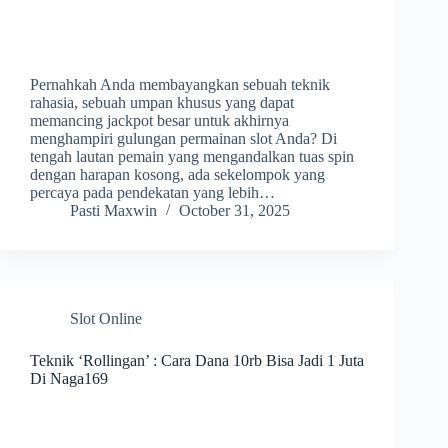
Pernahkah Anda membayangkan sebuah teknik
rahasia, sebuah umpan khusus yang dapat
memancing jackpot besar untuk akhirnya
menghampiri gulungan permainan slot Anda? Di
tengah lautan pemain yang mengandalkan tuas spin
dengan harapan kosong, ada sekelompok yang
percaya pada pendekatan yang lebih…
Pasti Maxwin
October 31, 2025
Slot Online
Teknik ‘Rollingan’ : Cara Dana 10rb Bisa Jadi 1 Juta
Di Naga169