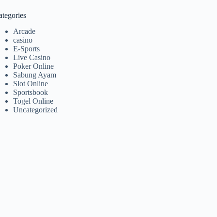
ategories
Arcade
casino
E-Sports
Live Casino
Poker Online
Sabung Ayam
Slot Online
Sportsbook
Togel Online
Uncategorized