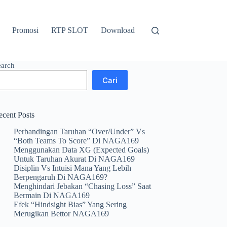
Promosi
RTP SLOT
Download
earch
Cari
ecent Posts
Perbandingan Taruhan “Over/Under” Vs
“Both Teams To Score” Di NAGA169
Menggunakan Data XG (Expected Goals)
Untuk Taruhan Akurat Di NAGA169
Disiplin Vs Intuisi Mana Yang Lebih
Berpengaruh Di NAGA169?
Menghindari Jebakan “Chasing Loss” Saat
Bermain Di NAGA169
Efek “Hindsight Bias” Yang Sering
Merugikan Bettor NAGA169