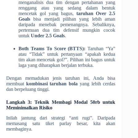
menganalisis dua tim dengan pertahanan yang
renggang atau yang sedang dalam bentuk
mencetak gol yang bagus,
taruhan Over 2.5
Goals
bisa menjadi pilihan yang lebih aman
daripada menebak pemenangnya. Sebaliknya,
pertemuan dua tim defensif mungkin cocok
untuk
Under 2.5 Goals
.
Both Teams To Score (BTTS):
Taruhan “Ya”
atau “Tidak” untuk pertanyaan “apakah kedua
tim akan mencetak gol?”. Pilihan ini bagus untuk
laga yang diharapkan berjalan terbuka.
Dengan memadukan jenis taruhan ini, Anda bisa
membuat
kombinasi taruhan bola
yang lebih cerdas
dan berpeluang tinggi.
Langkah 3: Teknik Membagi Modal 50rb untuk
Meminimalkan Risiko
Inilah jantung dari strategi “anti rugi”. Daripada
memasang satu tiket parlay besar, kita akan
membaginya.