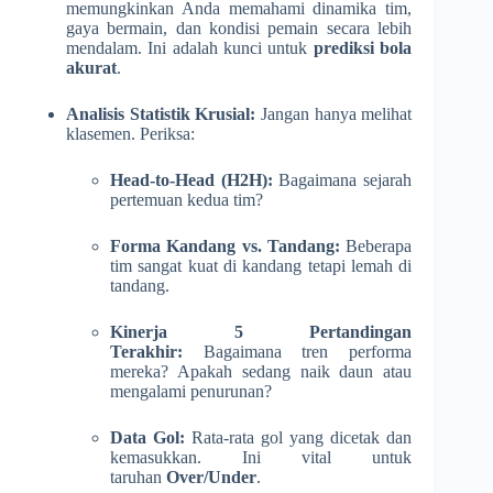
memungkinkan Anda memahami dinamika tim,
gaya bermain, dan kondisi pemain secara lebih
mendalam. Ini adalah kunci untuk
prediksi bola
akurat
.
Analisis Statistik Krusial:
Jangan hanya melihat
klasemen. Periksa:
Head-to-Head (H2H):
Bagaimana sejarah
pertemuan kedua tim?
Forma Kandang vs. Tandang:
Beberapa
tim sangat kuat di kandang tetapi lemah di
tandang.
Kinerja 5 Pertandingan
Terakhir:
Bagaimana tren performa
mereka? Apakah sedang naik daun atau
mengalami penurunan?
Data Gol:
Rata-rata gol yang dicetak dan
kemasukkan. Ini vital untuk
taruhan
Over/Under
.