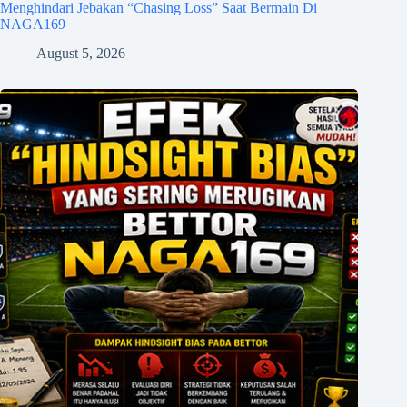
Menghindari Jebakan “Chasing Loss” Saat Bermain Di
NAGA169
August 5, 2026