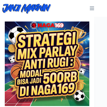
Skip
to
content