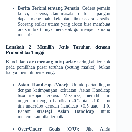
Berita Terkini tentang Pemain:
Cedera pemain
kunci, suspensi, atau masalah di luar lapangan
dapat mengubah kekuatan tim secara drastis.
Seorang striker utama yang absen bisa membuat
odds untuk timnya mencetak gol menjadi kurang
menarik.
Langkah 2: Memilih Jenis Taruhan dengan
Probabilitas Tinggi
Kunci dari
cara menang mix parlay
seringkali terletak
pada pemilihan pasar taruhan (betting market), bukan
hanya memilih pemenang.
Asian Handicap (Voor):
Untuk pertandingan
dengan ketimpangan kekuatan, Asian Handicap
bisa menjadi solusi. Misalnya, memilih tim
unggulan dengan handicap -0.5 atau -1.0, atau
tim underdog dengan handicap +0.5 atau +1.0.
Pahami
strategi Asian Handicap
untuk
menemukan nilai terbaik.
Over/Under Goals (O/U):
Jika Anda