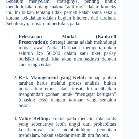
Sebelum menyelami strateginya, penting untuk
mendefinisikan ulang makna “anti rugi” dalam konteks
ini. Ini bukan tentang tidak pernah kalah sama sekali,
karena kekalahan adalah bagian inherent dari taruhan.
Sebaliknya, filosofi ini berfokus pada:
Pelestarian Modal (Bankroll
Preservation):
Strategi utama adalah melindungi
modal awal Anda. Daripada mempertaruhkan
seluruh Rp 50.000 dalam satu tiket parlay
berisiko tinggi, kita akan membaginya dengan
cara yang cerdas.
Risk Management yang Ketat:
Setiap pilihan
taruhan harus melalui proses analisis, bukan
berdasarkan emosi atau firasat. Ini melibatkan
menghindari godaan untuk “mengejar kerugian”
(chasing loss) dengan taruhan yang semakin
besar.
Value Betting:
Fokus pada mencari nilai odds
yang sebenarnya lebih tinggi dari probabilitas
kejadiannya. Ini membutuhkan penelitian
mendalam, bukan sekadar memilih tim favorit.