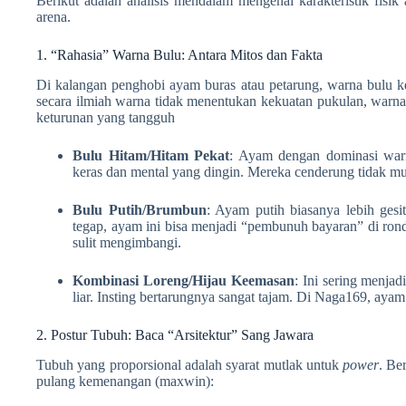
Berikut adalah analisis mendalam mengenai karakteristik fisik
arena.
1. “Rahasia” Warna Bulu: Antara Mitos dan Fakta
Di kalangan penghobi ayam buras atau petarung, warna bulu k
secara ilmiah warna tidak menentukan kekuatan pukulan, warna te
keturunan yang tangguh
Bulu Hitam/Hitam Pekat
: Ayam dengan dominasi warn
keras dan mental yang dingin. Mereka cenderung tidak mud
Bulu Putih/Brumbun
: Ayam putih biasanya lebih gesi
tegap, ayam ini bisa menjadi “pembunuh bayaran” di ro
sulit mengimbangi.
Kombinasi Loreng/Hijau Keemasan
: Ini sering menja
liar. Insting bertarungnya sangat tajam. Di Naga169, aya
2. Postur Tubuh: Baca “Arsitektur” Sang Jawara
Tubuh yang proporsional adalah syarat mutlak untuk
power
. Be
pulang kemenangan (maxwin):