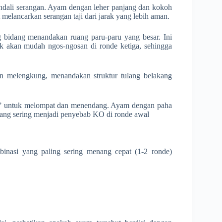
endali serangan. Ayam dengan leher panjang dan kokoh
melancarkan serangan taji dari jarak yang lebih aman.
 bidang menandakan ruang paru-paru yang besar. Ini
ak akan mudah ngos-ngosan di ronde ketiga, sehingga
n melengkung, menandakan struktur tulang belakang
k” untuk melompat dan menendang. Ayam dengan paha
yang sering menjadi penyebab KO di ronde awal
binasi yang paling sering menang cepat (1-2 ronde)