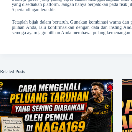
yang disediakan platform. Jangan hanya berpatokan pada fisik 
5 pertandingan terakhir.
Tetaplah bijak dalam bertaruh. Gunakan kombinasi warna dan po
pilihan Anda, lalu konfirmasikan dengan data dan insting An
semoga ayam jago pilihan Anda membawa pulang kemenangan b
Related Posts