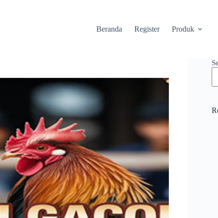
Beranda
Register
Produk
S
R