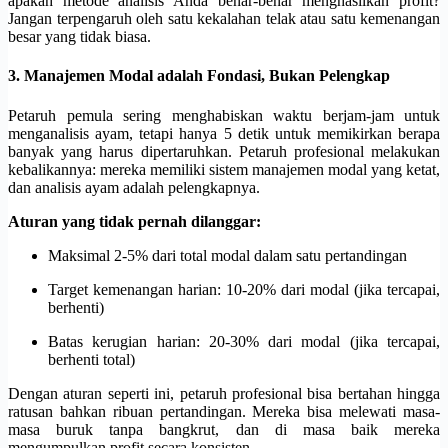
apakah metode analisis Anda benar-benar menghasilkan profit?
Jangan terpengaruh oleh satu kekalahan telak atau satu kemenangan
besar yang tidak biasa.
3. Manajemen Modal adalah Fondasi, Bukan Pelengkap
Petaruh pemula sering menghabiskan waktu berjam-jam untuk
menganalisis ayam, tetapi hanya 5 detik untuk memikirkan berapa
banyak yang harus dipertaruhkan. Petaruh profesional melakukan
kebalikannya: mereka memiliki sistem manajemen modal yang ketat,
dan analisis ayam adalah pelengkapnya.
Aturan yang tidak pernah dilanggar:
Maksimal 2-5% dari total modal dalam satu pertandingan
Target kemenangan harian: 10-20% dari modal (jika tercapai,
berhenti)
Batas kerugian harian: 20-30% dari modal (jika tercapai,
berhenti total)
Dengan aturan seperti ini, petaruh profesional bisa bertahan hingga
ratusan bahkan ribuan pertandingan. Mereka bisa melewati masa-
masa buruk tanpa bangkrut, dan di masa baik mereka
mengumpulkan profit secara konsisten.