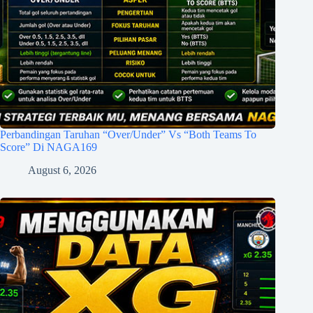
Perbandingan Taruhan “Over/Under” Vs “Both Teams To
Score” Di NAGA169
August 6, 2026