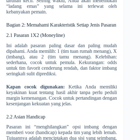
taruhan kecil. Seiring waktu, Anda akan menemukan
“ladang emas” yang selama ini terlewat oleh
kebanyakan pemain.
Bagian 2: Memahami Karakteristik Setiap Jenis Pasaran
2.1 Pasaran 1X2 (Moneyline)
Ini adalah pasaran paling dasar dan paling mudah
dipahami. Anda memilih: 1 (tim tuan rumah menang), X
(imbang), atau 2 (tim tamu menang). Kelebihan:
sederhana, cocok untuk pemula. Kekurangan: odds
untuk tim favorit cenderung rendah, dan faktor imbang
seringkali sulit diprediksi.
Kapan cocok digunakan:
Ketika Anda memiliki
keyakinan kuat tentang hasil akhir tanpa perlu peduli
margin kemenangan. Cocok untuk pertandingan dengan
kesenjangan kekuatan yang jelas.
2.2 Asian Handicap
Pasaran ini “menghilangkan” opsi imbang dengan
memberi voor (handicap) kepada tim yang lebih lemah.
Tujuannya adalah menciptakan dua sisi yang seimbang.