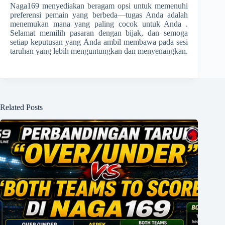
Naga169 menyediakan beragam opsi untuk memenuhi
preferensi pemain yang berbeda—tugas Anda adalah
menemukan mana yang paling cocok untuk Anda
.
Selamat memilih pasaran dengan bijak, dan semoga
setiap keputusan yang Anda ambil membawa pada sesi
taruhan yang lebih menguntungkan dan menyenangkan.
Related Posts