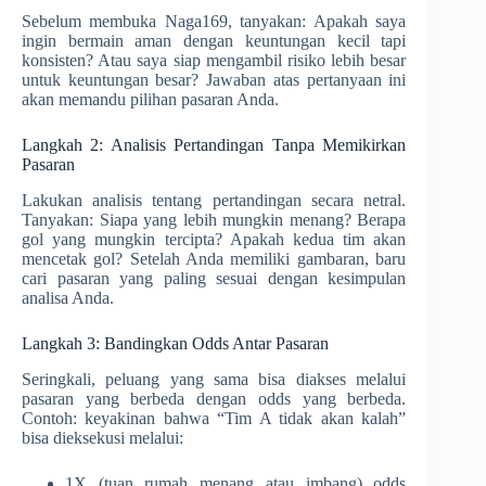
Sebelum membuka Naga169, tanyakan: Apakah saya
ingin bermain aman dengan keuntungan kecil tapi
konsisten? Atau saya siap mengambil risiko lebih besar
untuk keuntungan besar? Jawaban atas pertanyaan ini
akan memandu pilihan pasaran Anda.
Langkah 2: Analisis Pertandingan Tanpa Memikirkan
Pasaran
Lakukan analisis tentang pertandingan secara netral.
Tanyakan: Siapa yang lebih mungkin menang? Berapa
gol yang mungkin tercipta? Apakah kedua tim akan
mencetak gol? Setelah Anda memiliki gambaran, baru
cari pasaran yang paling sesuai dengan kesimpulan
analisa Anda.
Langkah 3: Bandingkan Odds Antar Pasaran
Seringkali, peluang yang sama bisa diakses melalui
pasaran yang berbeda dengan odds yang berbeda.
Contoh: keyakinan bahwa “Tim A tidak akan kalah”
bisa dieksekusi melalui:
1X (tuan rumah menang atau imbang) odds