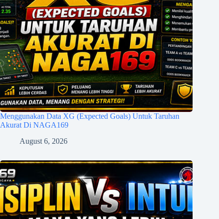
Menggunakan Data XG (Expected Goals) Untuk Taruhan
Akurat Di NAGA169
August 6, 2026