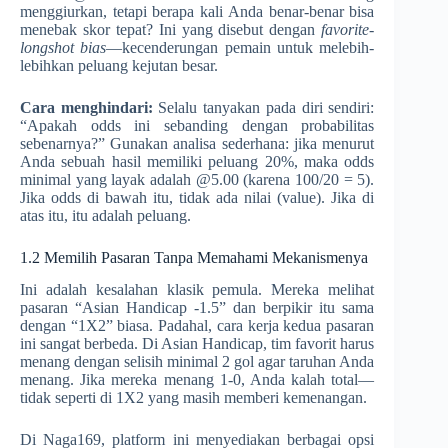
menggiurkan, tetapi berapa kali Anda benar-benar bisa
menebak skor tepat? Ini yang disebut dengan
favorite-
longshot bias
—kecenderungan pemain untuk melebih-
lebihkan peluang kejutan besar.
Cara menghindari:
Selalu tanyakan pada diri sendiri:
“Apakah odds ini sebanding dengan probabilitas
sebenarnya?” Gunakan analisa sederhana: jika menurut
Anda sebuah hasil memiliki peluang 20%, maka odds
minimal yang layak adalah @5.00 (karena 100/20 = 5).
Jika odds di bawah itu, tidak ada nilai (value). Jika di
atas itu, itu adalah peluang.
1.2 Memilih Pasaran Tanpa Memahami Mekanismenya
Ini adalah kesalahan klasik pemula. Mereka melihat
pasaran “Asian Handicap -1.5” dan berpikir itu sama
dengan “1X2” biasa. Padahal, cara kerja kedua pasaran
ini sangat berbeda. Di Asian Handicap, tim favorit harus
menang dengan selisih minimal 2 gol agar taruhan Anda
menang. Jika mereka menang 1-0, Anda kalah total—
tidak seperti di 1X2 yang masih memberi kemenangan.
Di Naga169, platform ini menyediakan berbagai opsi