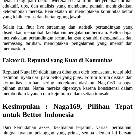
belajar bagi para bettor. Mereka secara rutin menyediakan artikel
edukatif, tips, dan analisis yang membantu pemain meningkatkan
keterampilan mereka. Pendekatan ini menciptakan komunitas bettor
yang lebih cerdas dan bertanggung jawab.
Selain itu, fitur live streaming dan statistik pertandingan yang
disediakan menambah kedalaman pengalaman bermain. Bettor dapat
menyaksikan pertandingan secara langsung sambil menganalisis dan
memasang taruhan, menciptakan pengalaman yang imersif dan
memuaskan.
Faktor 8: Reputasi yang Kuat di Komunitas
Reputasi Naga169 tidak hanya dibangun oleh pemasaran, tetapi oleh
testimoni nyata dari para bettor yang puas. Forum-forum diskusi dan
komunitas taruhan sering merekomendasikan Naga169 sebagai
pilihan utama. Nama mereka dipercaya karena konsistensi dalam
memberikan layanan dan kejujuran dalam setiap transaksi.
Kesimpulan : Naga169, Pilihan Tepat
untuk Bettor Indonesia
Dari kemudahan akses, keamanan terjamin, variasi permainan,
hingga layanan pelanggan yang prima, semua elemen ini bersatu