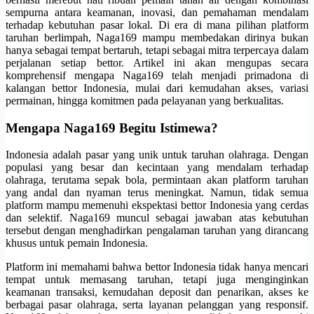
sempurna antara keamanan, inovasi, dan pemahaman mendalam
terhadap kebutuhan pasar lokal. Di era di mana pilihan platform
taruhan berlimpah, Naga169 mampu membedakan dirinya bukan
hanya sebagai tempat bertaruh, tetapi sebagai mitra terpercaya dalam
perjalanan setiap bettor. Artikel ini akan mengupas secara
komprehensif mengapa Naga169 telah menjadi primadona di
kalangan bettor Indonesia, mulai dari kemudahan akses, variasi
permainan, hingga komitmen pada pelayanan yang berkualitas.
Mengapa Naga169 Begitu Istimewa?
Indonesia adalah pasar yang unik untuk taruhan olahraga. Dengan
populasi yang besar dan kecintaan yang mendalam terhadap
olahraga, terutama sepak bola, permintaan akan platform taruhan
yang andal dan nyaman terus meningkat. Namun, tidak semua
platform mampu memenuhi ekspektasi bettor Indonesia yang cerdas
dan selektif. Naga169 muncul sebagai jawaban atas kebutuhan
tersebut dengan menghadirkan pengalaman taruhan yang dirancang
khusus untuk pemain Indonesia.
Platform ini memahami bahwa bettor Indonesia tidak hanya mencari
tempat untuk memasang taruhan, tetapi juga menginginkan
keamanan transaksi, kemudahan deposit dan penarikan, akses ke
berbagai pasar olahraga, serta layanan pelanggan yang responsif.