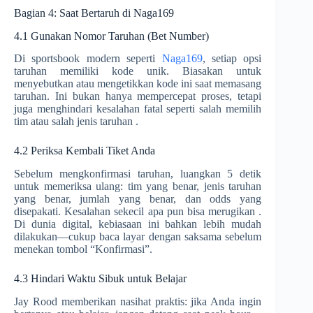
Bagian 4: Saat Bertaruh di Naga169
4.1 Gunakan Nomor Taruhan (Bet Number)
Di sportsbook modern seperti
Naga169
, setiap opsi
taruhan memiliki kode unik. Biasakan untuk
menyebutkan atau mengetikkan kode ini saat memasang
taruhan. Ini bukan hanya mempercepat proses, tetapi
juga menghindari kesalahan fatal seperti salah memilih
tim atau salah jenis taruhan
.
4.2 Periksa Kembali Tiket Anda
Sebelum mengkonfirmasi taruhan, luangkan 5 detik
untuk memeriksa ulang: tim yang benar, jenis taruhan
yang benar, jumlah yang benar, dan odds yang
disepakati. Kesalahan sekecil apa pun bisa merugikan
.
Di dunia digital, kebiasaan ini bahkan lebih mudah
dilakukan—cukup baca layar dengan saksama sebelum
menekan tombol “Konfirmasi”.
4.3 Hindari Waktu Sibuk untuk Belajar
Jay Rood memberikan nasihat praktis: jika Anda ingin