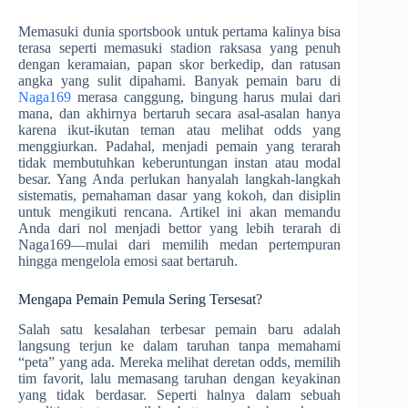
Memasuki dunia sportsbook untuk pertama kalinya bisa
terasa seperti memasuki stadion raksasa yang penuh
dengan keramaian, papan skor berkedip, dan ratusan
angka yang sulit dipahami. Banyak pemain baru di
Naga169
merasa canggung, bingung harus mulai dari
mana, dan akhirnya bertaruh secara asal-asalan hanya
karena ikut-ikutan teman atau melihat odds yang
menggiurkan. Padahal, menjadi pemain yang terarah
tidak membutuhkan keberuntungan instan atau modal
besar. Yang Anda perlukan hanyalah langkah-langkah
sistematis, pemahaman dasar yang kokoh, dan disiplin
untuk mengikuti rencana. Artikel ini akan memandu
Anda dari nol menjadi bettor yang lebih terarah di
Naga169—mulai dari memilih medan pertempuran
hingga mengelola emosi saat bertaruh.
Mengapa Pemain Pemula Sering Tersesat?
Salah satu kesalahan terbesar pemain baru adalah
langsung terjun ke dalam taruhan tanpa memahami
“peta” yang ada. Mereka melihat deretan odds, memilih
tim favorit, lalu memasang taruhan dengan keyakinan
yang tidak berdasar. Seperti halnya dalam sebuah