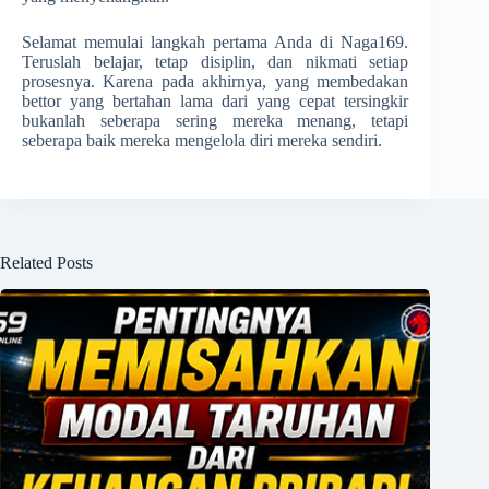
Selamat memulai langkah pertama Anda di Naga169.
Teruslah belajar, tetap disiplin, dan nikmati setiap
prosesnya. Karena pada akhirnya, yang membedakan
bettor yang bertahan lama dari yang cepat tersingkir
bukanlah seberapa sering mereka menang, tetapi
seberapa baik mereka mengelola diri mereka sendiri.
Related Posts