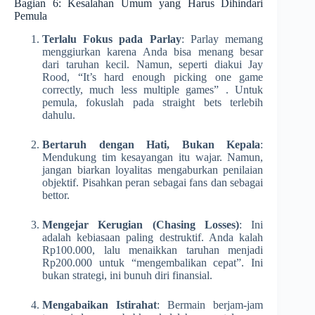
Bagian 6: Kesalahan Umum yang Harus Dihindari
Pemula
Terlalu Fokus pada Parlay
: Parlay memang
menggiurkan karena Anda bisa menang besar
dari taruhan kecil. Namun, seperti diakui Jay
Rood, “It’s hard enough picking one game
correctly, much less multiple games”
. Untuk
pemula, fokuslah pada straight bets terlebih
dahulu.
Bertaruh dengan Hati, Bukan Kepala
:
Mendukung tim kesayangan itu wajar. Namun,
jangan biarkan loyalitas mengaburkan penilaian
objektif. Pisahkan peran sebagai fans dan sebagai
bettor.
Mengejar Kerugian (Chasing Losses)
: Ini
adalah kebiasaan paling destruktif. Anda kalah
Rp100.000, lalu menaikkan taruhan menjadi
Rp200.000 untuk “mengembalikan cepat”. Ini
bukan strategi, ini bunuh diri finansial.
Mengabaikan Istirahat
: Bermain berjam-jam