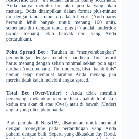
Anda hanya memilih tim atau peserta yang akan
menang. Odds ditampilkan dalam format plus-minus:
tim dengan tanda minus (-) adalah favorit (Anda harus
bertaruh lebih banyak untuk menang 100 unit),
sementara tim dengan tanda plus (+) adalah underdog
(Anda menang lebih banyak dari yang Anda
pertaruhkan).
Point Spread Bet
: Taruhan ini “menyeimbangkan”
pertandingan dengan memberi handicap. Tim favorit
harus menang dengan selisih minimal sekian poin agar
taruhan Anda menang. Tim underdog bisa “kalah tipis”
namun tetap membuat taruhan Anda menang jika
mereka tidak kalah melebihi angka spread.
Total Bet (Over/Under)
: Anda tidak memilih
pemenang, melainkan memprediksi apakah total skor
kedua tim akan di atas (Over) atau di bawah (Under)
angka yang ditetapkan bandar.
Bagi pemula di Naga169, disarankan untuk memulai
dengan moneyline pada pertandingan yang Anda
pahami dengan baik. Seperti yang dikatakan Jay Rood,