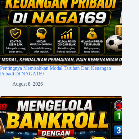
Pentingnya Memisahkan Modal Taruhan Dari Keuangan
Pribadi Di NAGA169
August 8, 2026