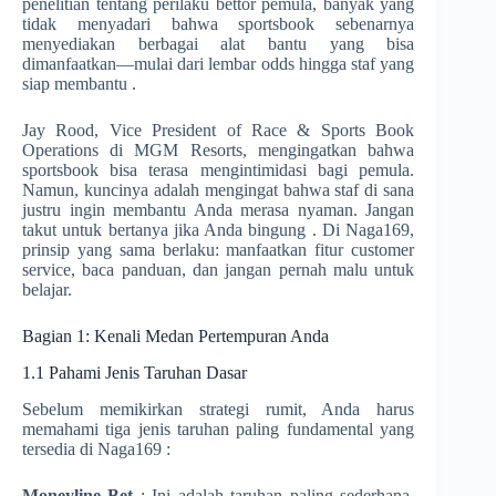
penelitian tentang perilaku bettor pemula, banyak yang
tidak menyadari bahwa sportsbook sebenarnya
menyediakan berbagai alat bantu yang bisa
dimanfaatkan—mulai dari lembar odds hingga staf yang
siap membantu
.
Jay Rood, Vice President of Race & Sports Book
Operations di MGM Resorts, mengingatkan bahwa
sportsbook bisa terasa mengintimidasi bagi pemula.
Namun, kuncinya adalah mengingat bahwa staf di sana
justru ingin membantu Anda merasa nyaman. Jangan
takut untuk bertanya jika Anda bingung
. Di Naga169,
prinsip yang sama berlaku: manfaatkan fitur customer
service, baca panduan, dan jangan pernah malu untuk
belajar.
Bagian 1: Kenali Medan Pertempuran Anda
1.1 Pahami Jenis Taruhan Dasar
Sebelum memikirkan strategi rumit, Anda harus
memahami tiga jenis taruhan paling fundamental yang
tersedia di Naga169
:
Moneyline Bet
: Ini adalah taruhan paling sederhana.