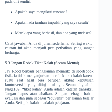
pada diri sendiri:
Apakah saya mengikuti rencana?
Apakah ada taruhan impulsif yang saya sesali?
Metrik apa yang berhasil, dan apa yang meleset?
Catat jawaban Anda di jurnal sederhana. Seiring waktu,
catatan ini akan menjadi peta perbaikan yang sangat
berharga.
5.3 Jangan Robek Tiket Kalah (Secara Mental)
Jay Rood berbagi pengalaman menarik: di sportsbook
fisik, ia tidak menganjurkan merobek tiket kalah karena
suatu saat hasil bisa berubah akibat keputusan
kontroversial yang ditinjau ulang
. Secara digital di
Naga169, “tiket kalah” Anda adalah catatan transaksi.
Jangan hapus atau abaikan. Simpan sebagai bahan
evaluasi dan juga sebagai “souvenir” perjalanan belajar
Anda. Setiap kekalahan adalah pelajaran.