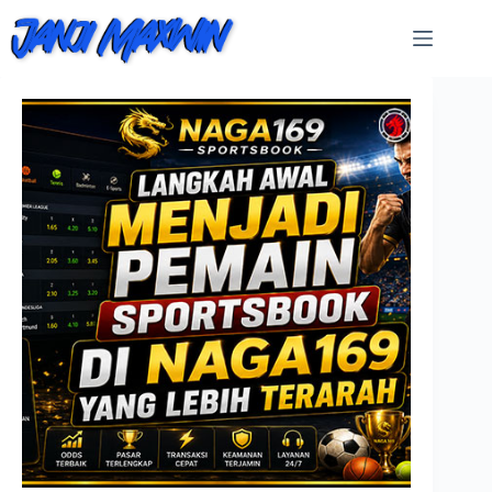
Skip
to
content