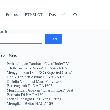
Promosi
RTP SLOT
Download
earch
Cari
ecent Posts
Perbandingan Taruhan “Over/Under” Vs
“Both Teams To Score” Di NAGA169
Menggunakan Data XG (Expected Goals)
Untuk Taruhan Akurat Di NAGA169
Disiplin Vs Intuisi Mana Yang Lebih
Berpengaruh Di NAGA169?
Menghindari Jebakan “Chasing Loss” Saat
Bermain Di NAGA169
Efek “Hindsight Bias” Yang Sering
Merugikan Bettor NAGA169