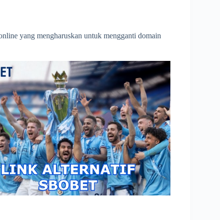
di online yang mengharuskan untuk mengganti domain