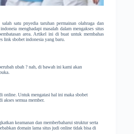
salah satu pnyedia taruhan permainan olahraga dan
t indoneia menghadapi masalah dalam mengakses situs
pembatasan area. Artikel ini di buat untuk membahas
s link sbobet indonesia yang baru.
 berubah ubah ? nah, di bawah ini kami akan
 buka.
i online. Untuk mengatasi hal ini maka sbobet
a di akses semua member.
ngkatkan keamanan dan memberbaharui struktur serta
babkan domain lama situs judi online tidak bisa di