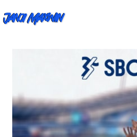
Skip
to
content