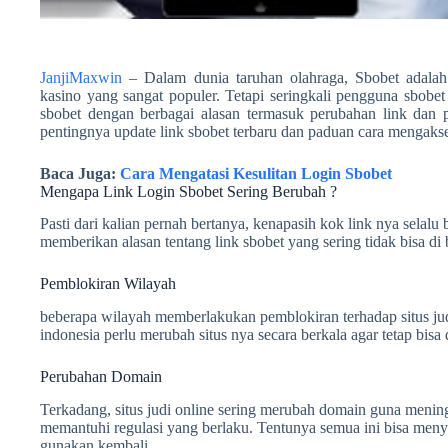
JanjiMaxwin
– Dalam dunia taruhan olahraga, Sbobet adalah 
kasino yang sangat populer. Tetapi seringkali pengguna sbobe
sbobet dengan berbagai alasan termasuk perubahan link dan 
pentingnya update link sbobet terbaru dan paduan cara mengakse
Baca Juga:
Cara Mengatasi Kesulitan Login Sbobet
Mengapa Link Login Sbobet Sering Berubah ?
Pasti dari kalian pernah bertanya, kenapasih kok link nya selalu
memberikan alasan tentang link sbobet yang sering tidak bisa di
Pemblokiran Wilayah
beberapa wilayah memberlakukan pemblokiran terhadap situs jud
indonesia perlu merubah situs nya secara berkala agar tetap bis
Perubahan Domain
Terkadang, situs judi online sering merubah domain guna meni
memantuhi regulasi yang berlaku. Tentunya semua ini bisa menye
gunakan kembali.