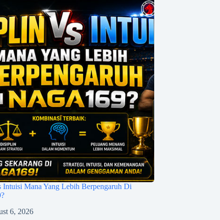
s Intuisi Mana Yang Lebih Berpengaruh Di
?
st 6, 2026