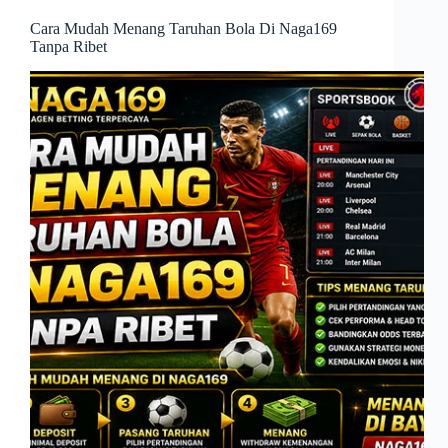
Cara Mudah Menang Taruhan Bola Di Naga169
Tanpa Ribet