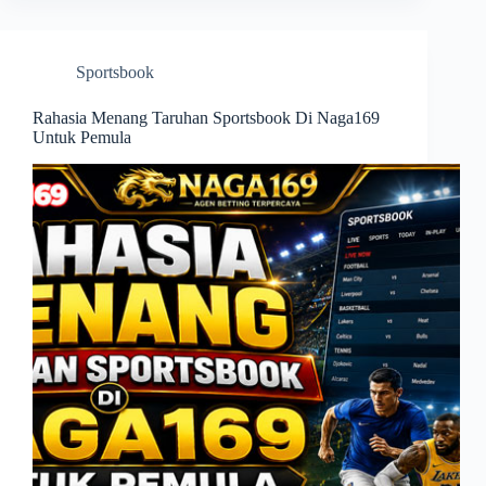
Sportsbook
Rahasia Menang Taruhan Sportsbook Di Naga169
Untuk Pemula