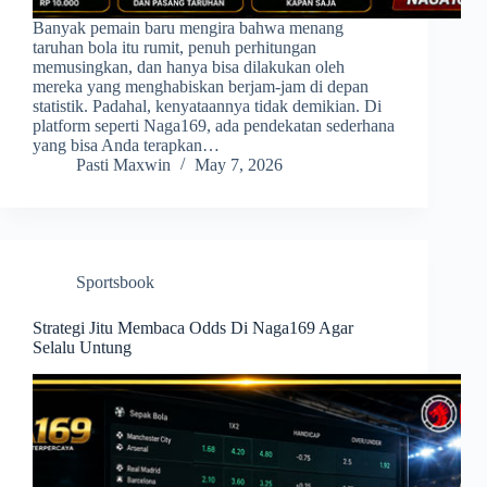
Banyak pemain baru mengira bahwa menang
taruhan bola itu rumit, penuh perhitungan
memusingkan, dan hanya bisa dilakukan oleh
mereka yang menghabiskan berjam-jam di depan
statistik. Padahal, kenyataannya tidak demikian. Di
platform seperti Naga169, ada pendekatan sederhana
yang bisa Anda terapkan…
Pasti Maxwin
May 7, 2026
Sportsbook
Strategi Jitu Membaca Odds Di Naga169 Agar
Selalu Untung