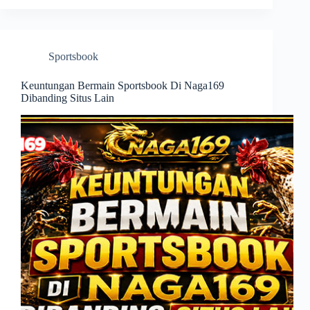
Sportsbook
Keuntungan Bermain Sportsbook Di Naga169
Dibanding Situs Lain