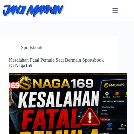
Skip
to
content
Sportsbook
Kesalahan Fatal Pemula Saat Bermain Sportsbook
Di Naga169