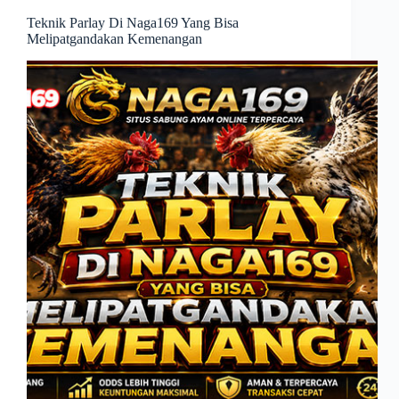
Teknik Parlay Di Naga169 Yang Bisa
Melipatgandakan Kemenangan