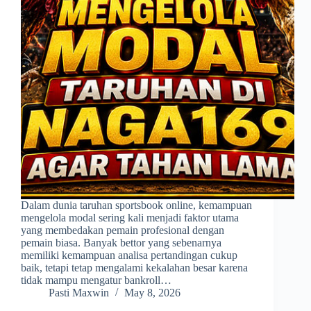
Dalam dunia taruhan sportsbook online, kemampuan
mengelola modal sering kali menjadi faktor utama
yang membedakan pemain profesional dengan
pemain biasa. Banyak bettor yang sebenarnya
memiliki kemampuan analisa pertandingan cukup
baik, tetapi tetap mengalami kekalahan besar karena
tidak mampu mengatur bankroll…
Pasti Maxwin
May 8, 2026