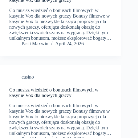
kasynie Vox dla nowych graczy
Co musisz wiedzieć o bonusach filmowych w
kasynie Vox dla nowych graczy Bonusy filmowe w
kasynie Vox to niezwykle kusząca propozycja dla
nowych graczy, oferująca doskonałą okazję do
zwiększenia swoich szans na wygraną. Dzięki tym
unikalnym bonusom, możesz eksplorować bogaty…
Pasti Maxwin
April 24, 2026
casino
Co musisz wiedzieć o bonusach filmowych w
kasynie Vox dla nowych graczy
Co musisz wiedzieć o bonusach filmowych w
kasynie Vox dla nowych graczy Bonusy filmowe w
kasynie Vox to niezwykle kusząca propozycja dla
nowych graczy, oferująca doskonałą okazję do
zwiększenia swoich szans na wygraną. Dzięki tym
unikalnym bonusom, możesz eksplorować bogaty…