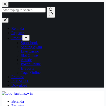
Skip
to
content
No
results
Beranda
Register
Produk
Sportsbook
Sabung Ayam
Live Casino
Slot Online
Arcade
Poker Online
E-Sports
Togel Online
Promosi
RTP SLOT
Download
Beranda
Register