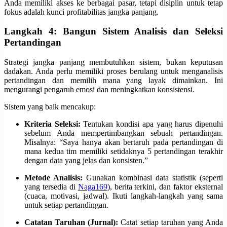
Anda memiliki akses ke berbagai pasar, tetapi disiplin untuk tetap
fokus adalah kunci profitabilitas jangka panjang.
Langkah 4: Bangun Sistem Analisis dan Seleksi
Pertandingan
Strategi jangka panjang membutuhkan sistem, bukan keputusan
dadakan. Anda perlu memiliki proses berulang untuk menganalisis
pertandingan dan memilih mana yang layak dimainkan. Ini
mengurangi pengaruh emosi dan meningkatkan konsistensi.
Sistem yang baik mencakup:
Kriteria Seleksi:
Tentukan kondisi apa yang harus dipenuhi
sebelum Anda mempertimbangkan sebuah pertandingan.
Misalnya: “Saya hanya akan bertaruh pada pertandingan di
mana kedua tim memiliki setidaknya 5 pertandingan terakhir
dengan data yang jelas dan konsisten.”
Metode Analisis:
Gunakan kombinasi data statistik (seperti
yang tersedia di
Naga169
), berita terkini, dan faktor eksternal
(cuaca, motivasi, jadwal). Ikuti langkah-langkah yang sama
untuk setiap pertandingan.
Catatan Taruhan (Jurnal):
Catat setiap taruhan yang Anda