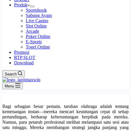
Produk
Sportsbook
Sabung Ayam
Live Casino
Slot Online
Arcade
Poker Online
E-Sports
Togel Online
Promosi
RTP SLOT
Download
Search
Menu
Bagi sebagian besar pemain, taruhan olahraga adalah tentang
kemenangan instan—mereka mencari keuntungan cepat di setiap
pertandingan, berharap keberuntungan berpihak pada mereka.
Namun, para petaruh profesional melihat melampaui satu sesi atau
satu minggu. Mereka membangun strategi jangka panjang yang