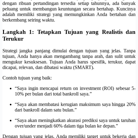
dengan ribuan pertandingan tersedia setiap tahunnya, ada banyak
peluang untuk membangun keuntungan secara bertahap. Kuncinya
adalah memiliki strategi yang memungkinkan Anda bertahan dan
berkembang seiring waktu.
Langkah 1: Tetapkan Tujuan yang Realistis dan
Terukur
Strategi jangka panjang dimulai dengan tujuan yang jelas. Tanpa
tujuan, Anda hanya akan mengambang tanpa arah, dan sulit untuk
mengukur kesuksesan. Tujuan Anda harus spesifik, terukur, dapat
dicapai, relevan, dan dibatasi waktu (SMART).
Contoh tujuan yang baik:
“Saya ingin mencapai return on investment (ROI) sebesar 5-
10% per bulan dari total bankroll saya.”
“Saya akan membatasi kerugian maksimum saya hingga 20%
dari bankroll dalam satu bulan.”
“Saya akan meningkatkan akurasi prediksi saya untuk taruhan
over/under menjadi 60% dalam tiga bulan ke depan.”
Dengan tujuan yang jelas, Anda memiliki target untuk bekerja dan