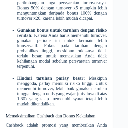
pertimbangkan juga persyaratan turnover-nya.
Bonus 50% dengan turnover x5 mungkin lebih
menguntungkan daripada bonus 100% dengan
turnover x20, karena lebih mudah dicapai.
Gunakan bonus untuk taruhan dengan risiko
rendah:
Karena Anda harus memenuhi turnover,
gunakan periode ini untuk bermain lebih
konservatif. Fokus pada taruhan dengan
probabilitas tinggi, meskipun odds-nya tidak
terlalu besar, untuk memastikan Anda tidak
kehilangan modal sebelum persyaratan turnover
terpenuhi.
Hindari taruhan parlay besar:
Meskipun
menggoda, parlay memiliki risiko tinggi. Untuk
memenuhi turnover, lebih baik gunakan taruhan
tunggal dengan odds yang wajar (misalnya di atas
1.80) yang tetap memenuhi syarat tetapi lebih
mudah dikendalikan.
Memaksimalkan Cashback dan Bonus Kekalahan
Cashback adalah promosi yang memberikan Anda