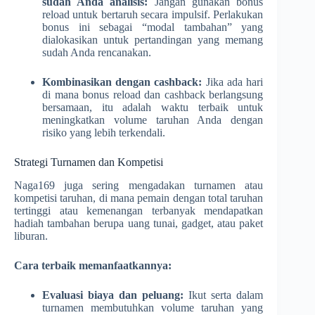
sudah Anda analisis:
Jangan gunakan bonus
reload untuk bertaruh secara impulsif. Perlakukan
bonus ini sebagai “modal tambahan” yang
dialokasikan untuk pertandingan yang memang
sudah Anda rencanakan.
Kombinasikan dengan cashback:
Jika ada hari
di mana bonus reload dan cashback berlangsung
bersamaan, itu adalah waktu terbaik untuk
meningkatkan volume taruhan Anda dengan
risiko yang lebih terkendali.
Strategi Turnamen dan Kompetisi
Naga169 juga sering mengadakan turnamen atau
kompetisi taruhan, di mana pemain dengan total taruhan
tertinggi atau kemenangan terbanyak mendapatkan
hadiah tambahan berupa uang tunai, gadget, atau paket
liburan.
Cara terbaik memanfaatkannya:
Evaluasi biaya dan peluang:
Ikut serta dalam
turnamen membutuhkan volume taruhan yang