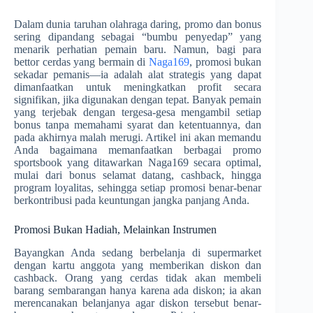
Dalam dunia taruhan olahraga daring, promo dan bonus
sering dipandang sebagai “bumbu penyedap” yang
menarik perhatian pemain baru. Namun, bagi para
bettor cerdas yang bermain di
Naga169
, promosi bukan
sekadar pemanis—ia adalah alat strategis yang dapat
dimanfaatkan untuk meningkatkan profit secara
signifikan, jika digunakan dengan tepat. Banyak pemain
yang terjebak dengan tergesa-gesa mengambil setiap
bonus tanpa memahami syarat dan ketentuannya, dan
pada akhirnya malah merugi. Artikel ini akan memandu
Anda bagaimana memanfaatkan berbagai promo
sportsbook yang ditawarkan Naga169 secara optimal,
mulai dari bonus selamat datang, cashback, hingga
program loyalitas, sehingga setiap promosi benar-benar
berkontribusi pada keuntungan jangka panjang Anda.
Promosi Bukan Hadiah, Melainkan Instrumen
Bayangkan Anda sedang berbelanja di supermarket
dengan kartu anggota yang memberikan diskon dan
cashback. Orang yang cerdas tidak akan membeli
barang sembarangan hanya karena ada diskon; ia akan
merencanakan belanjanya agar diskon tersebut benar-