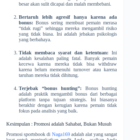
besar akan sulit dicapai dan malah membebani.
Bertaruh lebih agresif hanya karena ada
bonus:
Bonus sering membuat pemain merasa
“tidak rugi” sehingga mereka mengambil risiko
yang tidak biasa. Ini adalah jebakan psikologis
yang berbahaya.
Tidak membaca syarat dan ketentuan:
Ini
adalah kesalahan paling fatal. Banyak pemain
kecewa karena mereka tidak bisa withdraw
karena belum memenuhi turnover atau karena
taruhan mereka tidak dihitung.
Terjebak “bonus hunting”:
Bonus hunting
adalah praktik mengambil bonus dari berbagai
platform tanpa tujuan strategis. Ini biasanya
berakhir dengan kerugian karena pemain tidak
fokus pada analisis yang baik.
Kesimpulan : Promosi adalah Sahabat, Bukan Musuh
Promosi sportsbook di
Naga169
adalah alat yang sangat
kuat untuk meningkatkan profit Anda—asalkan Anda