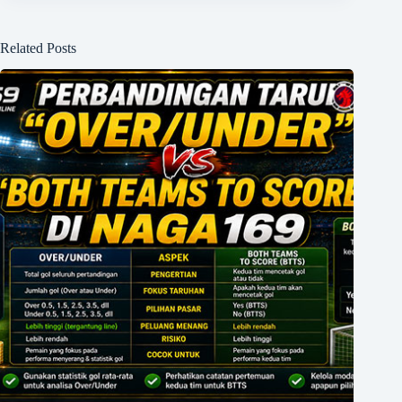
Related Posts