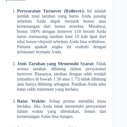
Persyaratan Turnover (Rollover):
Ini adalah
jumlah total taruhan yang harus Anda pasang
sebelum Anda dapat menarik bonus atau
kemenangan dari bonus tersebut. Misalnya,
bonus 100% dengan turnover x10 berarti Anda
harus memasang taruhan total 10 kali lipat dari
nilai bonus+deposit sebelum Anda bisa withdraw.
Pahami apakah angka ini realistis dengan
kebiasaan bermain Anda.
Jenis Taruhan yang Memenuhi Syarat:
Tidak
semua taruhan dihitung dalam persyaratan
turnover. Biasanya, taruhan dengan odds rendah
(misalnya di bawah 1.50 atau 1.75) tidak dihitung
atau hanya dihitung sebagian. Pastikan Anda tahu
batas odds minimum yang berlaku.
Batas Waktu:
Setiap promo memiliki masa
berlaku. Jika Anda tidak memenuhi persyaratan
dalam waktu yang ditentukan, bonus dan
kemenangan Anda bisa hangus.