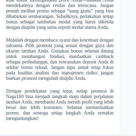
mendekatinya dengan cerdas dan terencana. Jangan
pernah melihat promo sebagai “uang gratis” yang bisa
dihabiskan sembarangan. Sebaliknya, perlakukan setiap
bonus sebagai tambahan modal yang harus dikelola
dengan disiplin yang sama seperti modal utama Anda.
Mulailah dengan membaca syarat dan ketentuan dengan
saksama. Pilih promosi yang sesuai dengan gaya dan
ukuran taruhan Anda. Gunakan bonus selamat datang
untuk membangun fondasi, manfaatkan cashback
sebagai perlindungan, dan rencanakan deposit Anda di
sekitar bonus reload. Jangan lupa untuk tetap fokus
pada kualitas analisis dan manajemen risiko; jangan
biarkan promosi mengubah disiplin Anda.
Dengan pendekatan yang tepat, setiap promosi di
Naga169 bisa menjadi langkah maju dalam perjalanan
taruhan Anda, membantu Anda meraih profit yang lebih
besar dan lebih konsisten. Selamat memanfaatkan
promo, dan semoga setiap langkah Anda semakin
menguntungkan!